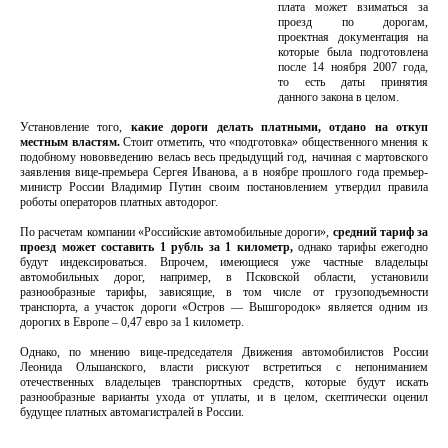
плата может взиматься за
проезд по дорогам,
проектная документация на
которые была подготовлена
после 14 ноября 2007 года,
то есть даты принятия
данного закона в целом.
Установление того,
какие дороги делать платными, отдано на откуп
местным властям.
Стоит отметить, что «подготовка» общественного мнения к
подобному нововведению велась весь предыдущий год, начиная с мартовского
заявления вице-премьера Сергея Иванова, а в ноябре прошлого года премьер-
министр России Владимир Путин своим постановлением утвердил правила
роботы операторов платных автодорог.
По расчетам компании «Российские автомобильные дороги»,
средний тариф за
проезд может составить 1 рубль за 1 километр,
однако тарифы ежегодно
будут индексироваться. Впрочем, имеющиеся уже частные владельцы
автомобильных дорог, например, в Псковской области, установили
разнообразные тарифы, зависящие, в том числе от грузоподъемности
транспорта, а участок дороги «Остров — Вышгородок» является одним из
дорогих в Европе – 0,47 евро за 1 километр.
Однако, по мнению вице-председателя Движения автомобилистов России
Леонида Ольшанского, власти рискуют встретиться с непониманием
отечественных владельцев транспортных средств, которые будут искать
разнообразные варианты ухода от уплаты, и в целом, скептически оценил
будущее платных автомагистралей в России.