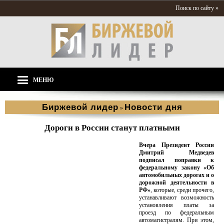
Поиск по сайту »
МЕНЮ
Биржевой лидер
Новости дня
»
Дороги в России станут платными
Вчера Президент России
Дмитрий Медведев
подписал поправки к
федеральному закону «Об
автомобильных дорогах и о
дорожной деятельности в
РФ»
, которые, среди прочего,
устанавливают возможность
установления платы за
проезд по федеральным
автомагистралям. При этом,