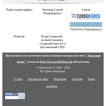
Порно (порнография)
Левочкин Сергей
4 июля
Владимирович
TurboForex (Турбофорекс)
Режиссёр
Игорь Сикорский -
великий украинец,
создавший вертолет и
прославивший США
При полном или частичном использовании материалов сайта
"Биржевой
лидер"
ссылка на
http://www.profi-forex.org
обязательна.
© Masterforex-V 2005 - 2024
Все права защищены.
О сайте
Реклама на сайте
Партнерам
Авторам
Наши
контакты