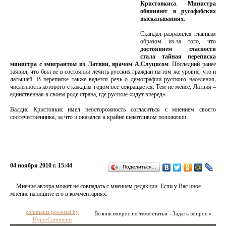
Кристовкиса
.
Министра
обвиняют в русофобских
высказываниях.
Скандал разразился главным
образом из-за того, что
достоянием гласности
стала тайная переписка
министра с эмигрантом из Латвии, врачом А.Слуцисом
. Последний ранее
заявил, что был не в состоянии лечить русских граждан на том же уровне, что и
латышей. В переписке также ведется речь о демографии русского населения,
численность которого с каждым годом все сокращается. Тем не менее, Латвия –
единственная в своем роде страна, где русские «идут вперед».
Валдис Кристовкис имел неосторожность согласиться с мнением своего
соотечественника, за что и оказался в крайне щекотливом положении.
04 ноября 2010 г. 15:44
Поделиться…
Мнение автора может не совпадать с мнением редакции. Если у Вас иное
мнение напишите его в комментариях.
comments powered by
Возник вопрос по теме статьи - Задать вопрос »
HyperComments