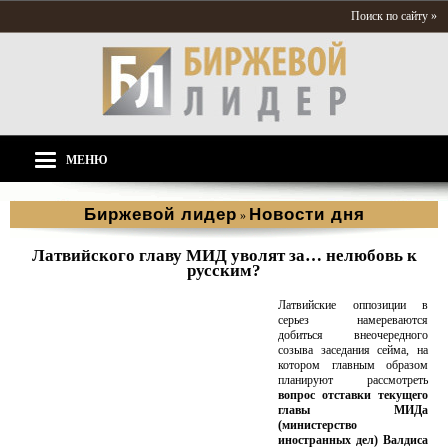
Поиск по сайту »
МЕНЮ
Биржевой лидер
Новости дня
»
Латвийского главу МИД уволят за… нелюбовь к
русским?
Латвийские оппозиции в
серьез намереваются
добиться внеочередного
созыва заседания сейма, на
котором главным образом
планируют рассмотреть
вопрос отставки текущего
главы МИДа
(министерство
иностранных дел) Валдиса