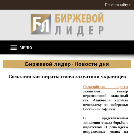
Поиск по сайту »
МЕНЮ
Биржевой лидер
Новости дня
»
Сомалийские пираты снова захватили украинцев
Сомалийские пираты
захватили танкер
перевозивший сжиженый
газ. Атаковали корабль
неподалеку от побережья
Восточной Африки.
В представленном
заявлении отдела борьбы с
пиратством ЕС речь идёт о
вооруженных людях на