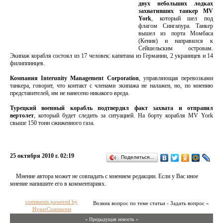
двух небольших лодках
захвативших танкер MV
York
, который шел под
флагом Сингапура. Танкер
вышел из порта Момбаса
(Кения) и направился к
Сейшельским островам.
Экипаж корабля состоял из 17 человек: капитана из Германии, 2 украинцев и 14
филиппинцев.
Компания Interunity Management Corporation
, управляющая перевозками
танкера, говорит, что контакт с членами экипажа не налажен, но, по мнению
представителей, им не нанесено никакого вреда.
Турецкий военный корабль подтвердил факт захвата и отправил
вертолет
, который будет следить за ситуацией. На борту корабля MV York
свыше 150 тонн сжиженного газа.
25 октября 2010 г. 02:19
Поделиться…
Мнение автора может не совпадать с мнением редакции. Если у Вас иное
мнение напишите его в комментариях.
comments powered by
Возник вопрос по теме статьи - Задать вопрос »
HyperComments
« Предыдущая новость «