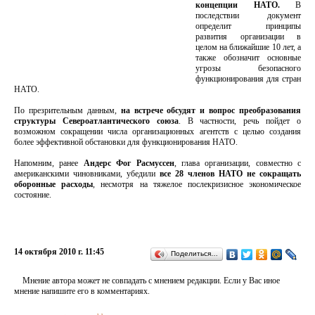
концепции НАТО.
В
последствии документ
определит принципы
развития организации в
целом на ближайшие 10 лет, а
также обозначит основные
угрозы безопасного
функционирования для стран
НАТО.
По презрительным данным,
на встрече обсудят и вопрос преобразования
структуры Североатлантического союза
. В частности, речь пойдет о
возможном сокращении числа организационных агентств с целью создания
более эффективной обстановки для функционирования НАТО.
Напомним, ранее
Андерс Фог Расмуссен
, глава организации, совместно с
американскими чиновниками, убедили
все 28 членов НАТО не сокращать
оборонные расходы
, несмотря на тяжелое послекризисное экономическое
состояние.
14 октября 2010 г. 11:45
Поделиться…
Мнение автора может не совпадать с мнением редакции. Если у Вас иное
мнение напишите его в комментариях.