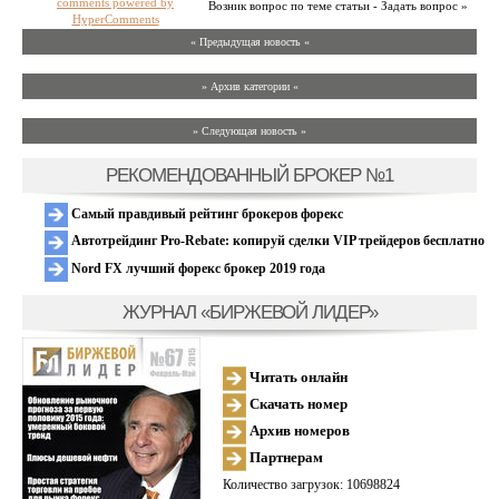
comments powered by
Возник вопрос по теме статьи - Задать вопрос »
HyperComments
« Предыдущая новость «
» Архив категории «
» Следующая новость »
РЕКОМЕНДОВАННЫЙ БРОКЕР №1
Самый правдивый рейтинг брокеров форекс
Автотрейдинг Pro-Rebate: копируй сделки VIP трейдеров бесплатно
Nord FX лучший форекс брокер 2019 года
ЖУРНАЛ «БИРЖЕВОЙ ЛИДЕР»
Читать онлайн
Скачать номер
Архив номеров
Партнерам
Количество загрузок: 10698824