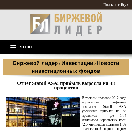
Поиск по сайту »
МЕНЮ
Биржевой лидер
Инвестиции
Новости
»
»
инвестиционных фондов
Отчет Statoil ASA: прибыль выросла на 38
процентов
В третьем квартале 2012 года
норвежская нефтяная
компания Statoil ASA
увеличила прибыль на 38
процентов – до 14,4
миллиарда норвежских крон
(2,5 миллиарда долларов). За
аналогичный период годом