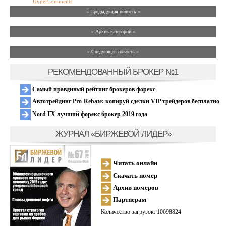
HyperComments
« Предыдущая новость «
» Архив категории «
» Следующая новость »
РЕКОМЕНДОВАННЫЙ БРОКЕР №1
Самый правдивый рейтинг брокеров форекс
Автотрейдинг Pro-Rebate: копируй сделки VIP трейдеров бесплатно
Nord FX лучший форекс брокер 2019 года
ЖУРНАЛ «БИРЖЕВОЙ ЛИДЕР»
Читать онлайн
Скачать номер
Архив номеров
Партнерам
Количество загрузок: 10698824