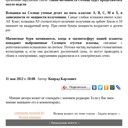
временные нарушения связи.
Такая активность Солнца будет продолжаться
около недели
.
Вспышки на Солнце ученые делят на пять классов: A, B, C, M и X, в
зависимости от мощности излучениия.
Самые слабые вспышки имеют класс
A0. Класс вспышки А0 соответствует величине излучения на орбите Земли в 10
нановатт на квадратный метр. При смене буквы мощность возрастает в десять
раз.
Магнитные бури начинаются, когда в магнитосферу нашей планеты
попадают выброшенные Солнцем сгустки плазмы,
связаные с
рентгеновскими вспышками на светиле. Потоки частиц вызывают геомагнитные
возмущения и, если они достигают достаточной силы, то могут приводить к
сбоям в электроннике, нарушениям радиосвязи и в электрических сетях.
11 мая 2012 г. 10:08
Автор:
Конрад Карлович
Поделиться…
Мнение автора может не совпадать с мнением редакции. Если у Вас иное
мнение напишите его в комментариях.
comments powered by
Возник вопрос по теме статьи - Задать вопрос »
HyperComments
« Предыдущая новость «