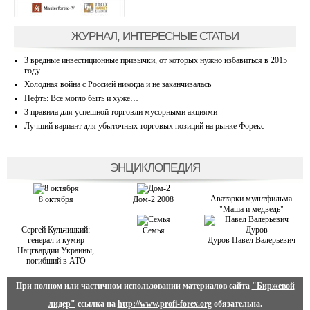
ЖУРНАЛ, ИНТЕРЕСНЫЕ СТАТЬИ
3 вредные инвестиционные привычки, от которых нужно избавиться в 2015
году
Холодная война с Россией никогда и не заканчивалась
Нефть: Все могло быть и хуже…
3 правила для успешной торговли мусорными акциями
Лучший вариант для убыточных торговых позиций на рынке Форекс
ЭНЦИКЛОПЕДИЯ
Аватарки мультфильма
8 октября
Дом-2 2008
"Маша и медведь"
Сергей Кульчицкий:
Семья
генерал и кумир
Дуров Павел Валерьевич
Нацгвардии Украины,
погибший в АТО
При полном или частичном использовании материалов сайта
"Биржевой
лидер"
ссылка на
http://www.profi-forex.org
обязательна.