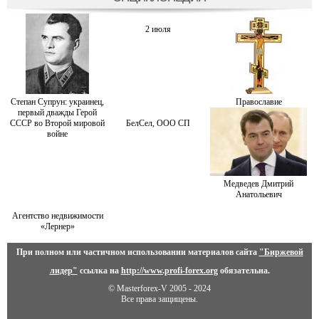
2 июля
Степан Супрун: украинец,
Православие
первый дважды Герой
СССР во Второй мировой
БелСел, ООО СП
войне
Медведев Дмитрий
Анатольевич
Агентство недвижимости
«Лернер»
При полном или частичном использовании материалов сайта
"Биржевой
лидер"
ссылка на
http://www.profi-forex.org
обязательна.
© Masterforex-V 2005 - 2024
Все права защищены.