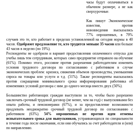
часы будут оплачиваться в
обычном размере, а не как
сверхурочные.
Как пишут Экономические
известия, против
нововведения высказались
77% опрошенных, в 79%
случаев это те, кто работает в пределах установленной на сегодня нормы в 40
часов.
Одобряют предложение те, кто трудится меньше 35 часов
или больше
43 часов в неделю (по 19%).
Респонденты не одобрили и вариант предоставления оплаченного отпуска для
учебы лишь тем сотрудникам, которых само предприятие отправило на обучение
(61%). Помимо этого, россияне против разрешения работодателям изменить
условия трудового договора по согласованию с работником в случае
экономических проблем: кризиса, снижения объемов производства, уменьшения
спроса на товары или услуги и т.д. (51%). Также респонденты высказались
против сокращения минимального срока информирования работника об
изменениях условий договора с ним до одного месяца вместо двух (50%).
Большинство работающих граждан выступили за то, чтобы было разрешено
заключать срочный трудовой договор (не менее, чем на год) с выпускниками без
опыта работы, и пенсионерами (67%), и за предоставление возможности
продлевать неоднократно срочный трудовой договор по согласованию с
работником (63%).
54% опрошенных не против идеи отмены
испытательного срока для выпускников,
устраивающихся по специальности
в течение года после окончания, если они обучались за счет работодателя и (или)
по направлению.