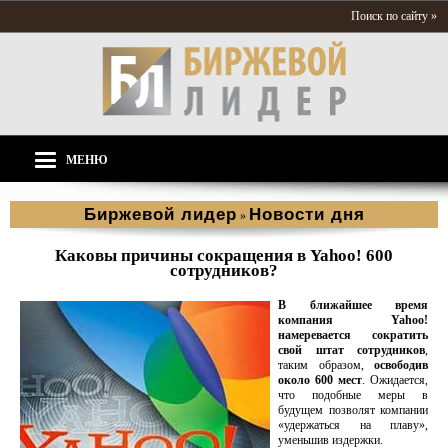
Поиск по сайту »
МЕНЮ
Биржевой лидер
Новости дня
»
Каковы причины сокращения в Yahoo! 600
сотрудников?
В ближайшее время
компания Yahoo!
намеревается сократить
свой штат сотрудников
,
таким образом,
освободив
около 600 мест
. Ожидается,
что подобные меры в
будущем позволят компании
«удержаться на плаву»,
уменьшив издержки.