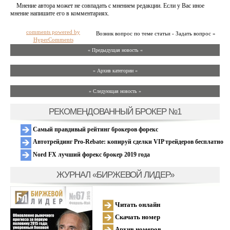
Мнение автора может не совпадать с мнением редакции. Если у Вас иное
мнение напишите его в комментариях.
comments powered by
Возник вопрос по теме статьи - Задать вопрос »
HyperComments
« Предыдущая новость «
» Архив категории «
» Следующая новость »
РЕКОМЕНДОВАННЫЙ БРОКЕР №1
Самый правдивый рейтинг брокеров форекс
Автотрейдинг Pro-Rebate: копируй сделки VIP трейдеров бесплатно
Nord FX лучший форекс брокер 2019 года
ЖУРНАЛ «БИРЖЕВОЙ ЛИДЕР»
Читать онлайн
Скачать номер
Архив номеров