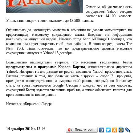
Отметим, общая численность
сотрудников Yahoo! сегодня
составляет 14.100 человек.
Увольнения сократят этот показатель до 13.500 человек.
Официально до настоящего момента в компании не давали комментариев по
предстоящему массовому сокращению штата. Впервые эта информация
появилась на минувшей неделе. Именно тогда блог AllThingsD сообщал, что
компания планирует сократить свой штат рабочих. В свою очередь газета The
New York Times отмечала, что по предварительным данным массовые
сокращения начнутся в Yahoo! 15 декабря.
Большинство наблюдателей уверяют, что
массовые увольнения были
предусмотрены в программе Кэрола Бартца
, исполнительного директора
Yahoo!. Интернет-гигант дальше не растет, экспансия Yahoo! приостановилась.
Главная причина в том, что большая часть выручки – около 71 процента,
приходится непосредственно на американский рынок, который, по большому
счету, на треть подчиняется Google. Отсюда и следует, что за счет массовых
сокращений Бартц надеется увеличить прибыль, а также обеспечить капитал для
проникновения на новые рынки.
Источник: «Биржевой Лидер»
14 декабря 2010 г. 12:46
Поделиться…