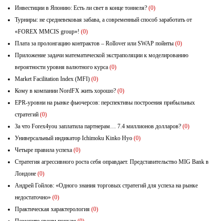
Инвестиции в Японию: Есть ли свет в конце тоннеля?
(0)
Турниры: не средневековая забава, а современный способ заработать от
«FOREX MMCIS group»!
(0)
Плата за пролонгацию контрактов – Rollover или SWAP пойнты
(0)
Приложение задачи математической экстраполяции к моделированию
вероятности уровня валютного курса
(0)
Market Facilitation Index (MFI)
(0)
Кому в компании NordFX жить хорошо?
(0)
EPR-уровни на рынке фьючерсов: перспективы построения прибыльных
стратегий
(0)
За что Forex4you заплатила партнерам… 7.4 миллионов долларов?
(0)
Универсальный индикатор Ichimoku Kinko Hyo
(0)
Четыре правила успеха
(0)
Стратегия агрессивного роста себя оправдает. Представительство MIG Bank в
Лондоне
(0)
Андрей Гойлов: «Одного знания торговых стратегий для успеха на рынке
недостаточно»
(0)
Практическая характерология
(0)