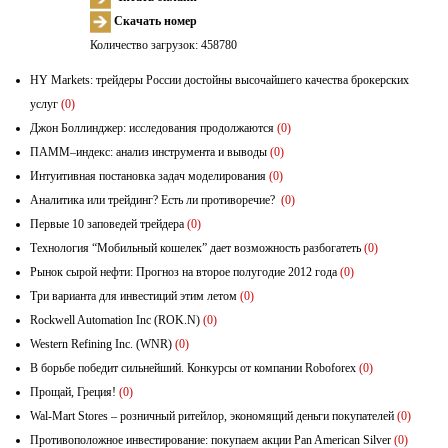
Скачать номер
Количество загрузок: 458780
HY Markets: трейдеры России достойны высочайшего качества брокерских
услуг
(0)
Джон Боллинджер: исследования продолжаются
(0)
ПАММ–индекс: анализ инструмента и выводы
(0)
Интуитивная постановка задач моделирования
(0)
Аналитика или трейдинг? Есть ли противоречие?
(0)
Первые 10 заповедей трейдера
(0)
Технология “Мобильный кошелек” дает возможность разбогатеть
(0)
Рынок сырой нефти: Прогноз на второе полугодие 2012 года
(0)
Три варианта для инвестиций этим летом
(0)
Rockwell Automation Inc (ROK.N)
(0)
Western Refining Inc. (WNR)
(0)
В борьбе победит сильнейший. Конкурсы от компании Roboforex
(0)
Прощай, Греция!
(0)
Wal-Mart Stores – розничный ритейлор, экономящий деньги покупателей
(0)
Противоположное инвестирование: покупаем акции Pan American Silver
(0)