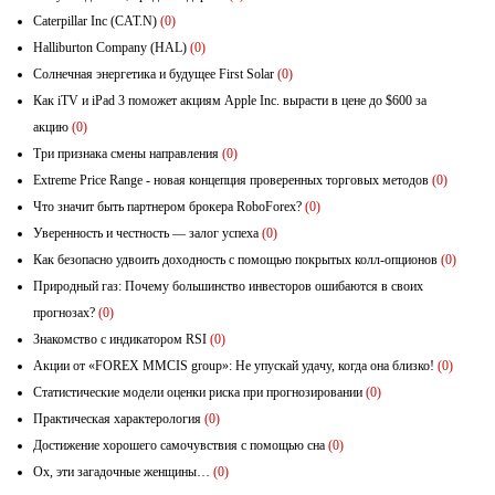
Caterpillar Inc (CAT.N)
(0)
Halliburton Company (HAL)
(0)
Солнечная энергетика и будущее First Solar
(0)
Как iTV и iPad 3 поможет акциям Apple Inc. вырасти в цене до $600 за
акцию
(0)
Три признака смены направления
(0)
Extreme Price Range - новая концепция проверенных торговых методов
(0)
Что значит быть партнером брокера RoboForex?
(0)
Уверенность и честность — залог успеха
(0)
Как безопасно удвоить доходность с помощью покрытых колл-опционов
(0)
Природный газ: Почему большинство инвесторов ошибаются в своих
прогнозах?
(0)
Знакомство с индикатором RSI
(0)
Акции от «FOREX MMCIS group»: Не упускай удачу, когда она близко!
(0)
Статистические модели оценки риска при прогнозировании
(0)
Практическая характерология
(0)
Достижение хорошего самочувствия с помощью сна
(0)
Ох, эти загадочные женщины…
(0)