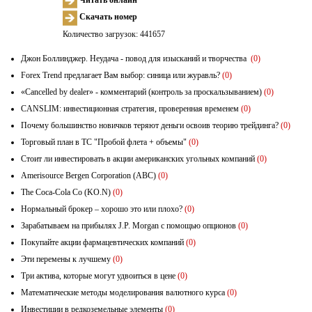
Читать онлайн
Скачать номер
Количество загрузок: 441657
Джон Боллинджер. Неудача - повод для изысканий и творчества
(0)
Forex Trend предлагает Вам выбор: синица или журавль?
(0)
«Cancelled by dealer» - комментарий (контроль за проскальзыванием)
(0)
CANSLIM: инвестиционная стратегия, проверенная временем
(0)
Почему большинство новичков теряют деньги освоив теорию трейдинга?
(0)
Торговый план в ТС "Пробой флета + объемы"
(0)
Стоит ли инвестировать в акции американских угольных компаний
(0)
Amerisource Bergen Corporation (ABC)
(0)
The Coca-Cola Co (KO.N)
(0)
Нормальный брокер – хорошо это или плохо?
(0)
Зарабатываем на прибылях J.P. Morgan с помощью опционов
(0)
Покупайте акции фармацевтических компаний
(0)
Эти перемены к лучшему
(0)
Три актива, которые могут удвоиться в цене
(0)
Математические методы моделирования валютного курса
(0)
Инвестиции в редкоземельные элементы
(0)