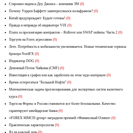
Старожил индекса Доу Джонса – компания 3М
(0)
Почему Уоррен Баффетт заинтересовался вольфрамом?
(0)
Китай предупреждает: Будьте готовы!
(0)
Правда и неправда об индикаторе VIX
(0)
Плата за пролонгацию контрактов – Rollover или SWAP пойнты. Часть 2
(0)
Торгуем на Forex агрессивно
(0)
Лето. Потребность в мобильности увеличивается. Новые технические сервисы
брокера NordFX
(0)
Индикатор DOG
(0)
Денежный Поток Чайкина (CMF)
(0)
Инвестиции в графен или как заработать на этом чудо-материале
(0)
Время остерегаться “Большой Нефти”
(0)
Математическая задача прогнозирования для экспертных систем валютного
курса
(0)
Торги на Форекс в России становятся все более безопасными. Качество
гарантируют швейцарские банки
(0)
«FOREX MMCIS group» наградили премией «Финансовый Олимп»
(0)
Практическая характерология
(0)
Яд на каждый день
(0)