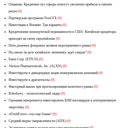
Опционы: Кредитные пут спреды помогут увеличить прибыль и снизить
риски
(0)
Партнерская программа Nord FX
(0)
Инвестиции в Японию: Три варианта
(0)
Кредитование коммерческой недвижимости в США: Китайские кредиторы
приходят на смену европейским
(0)
Пять дешевых фондовых активов недооцененного рынка
(0)
На самом ли деле китайскую экономику ждет упадок?
(0)
Eaton Corp. (ETN.N)
(0)
Alexion Pharmaceuticals, Inc. (ALXN)
(0)
Инвестируем в дивидендные акции неамериканских компаний
(0)
Инвестируем в драгметаллы
(0)
Факторный анализ при прогнозировании валютного рынка
(0)
Roboforex – технологический лидер
(0)
Германия намеревается инвестировать $260 миллиардов в альтернативную
энергетику
(0)
«FreshForex» стал еще ближе!
(0)
Средний индекс направленности (ADX)
(0)
Экспертные оценки модели риска при прогнозировании
(0)