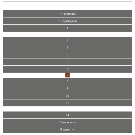
<< В начало
< Предыдущая
1
...
2
3
4
5
6
7
8
9
10
11
...
14
Следующая >
В конец >>