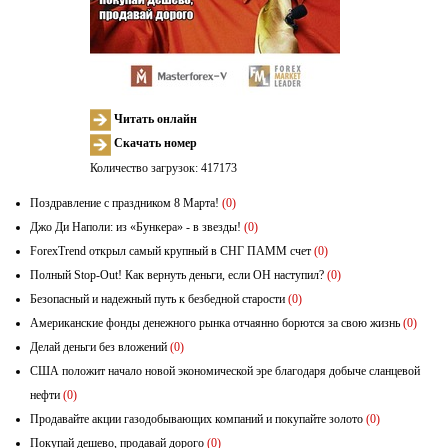
Читать онлайн
Скачать номер
Количество загрузок: 417173
Поздравление с праздником 8 Марта!
(0)
Джо Ди Наполи: из «Бункера» - в звезды!
(0)
ForexTrend открыл самый крупный в СНГ ПАММ счет
(0)
Полный Stop-Out! Как вернуть деньги, если ОН наступил?
(0)
Безопасный и надежный путь к безбедной старости
(0)
Американские фонды денежного рынка отчаянно борются за свою жизнь
(0)
Делай деньги без вложений
(0)
США положит начало новой экономической эре благодаря добыче сланцевой
нефти
(0)
Продавайте акции газодобывающих компаний и покупайте золото
(0)
Покупай дешево, продавай дорого
(0)