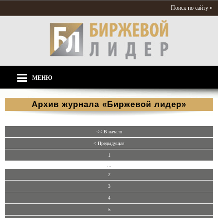
Поиск по сайту »
МЕНЮ
Архив журнала «Биржевой лидер»
<< В начало
< Предыдущая
1
...
2
3
4
5