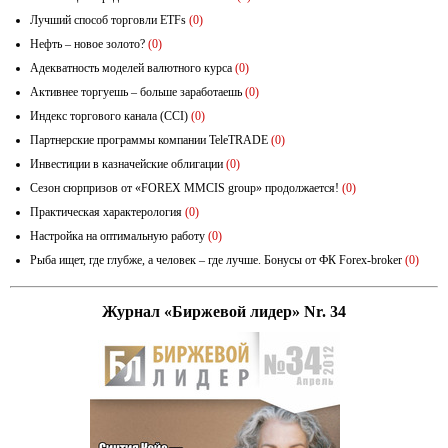
Лучший способ торговли ETFs
(0)
Нефть – новое золото?
(0)
Адекватность моделей валютного курса
(0)
Активнее торгуешь – больше заработаешь
(0)
Индекс торгового канала (CCI)
(0)
Партнерские программы компании TeleTRADE
(0)
Инвестиции в казначейские облигации
(0)
Сезон сюрпризов от «FOREX MMCIS group» продолжается!
(0)
Практическая характерология
(0)
Настройка на оптимальную работу
(0)
Рыба ищет, где глубже, а человек – где лучше. Бонусы от ФК Forex-broker
(0)
Журнал «Биржевой лидер» Nr. 34