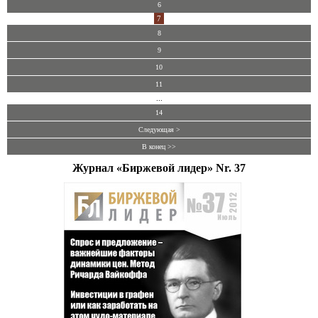
6
7
8
9
10
11
...
14
Следующая >
В конец >>
Журнал «Биржевой лидер» Nr. 37