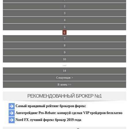
2
3
4
5
6
7
8
9
10
...
14
Следующая >
В конец >>
РЕКОМЕНДОВАННЫЙ БРОКЕР №1
Самый правдивый рейтинг брокеров форекс
Автотрейдинг Pro-Rebate: копируй сделки VIP трейдеров бесплатно
Nord FX лучший форекс брокер 2019 года