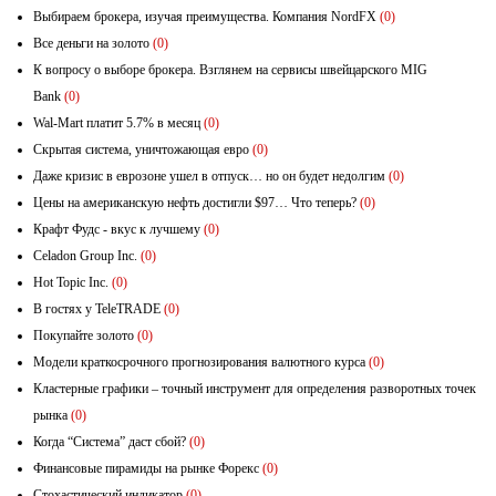
Выбираем брокера, изучая преимущества. Компания NordFX
(0)
Все деньги на золото
(0)
К вопросу о выборе брокера. Взглянем на сервисы швейцарского MIG
Bank
(0)
Wal-Mart платит 5.7% в месяц
(0)
Скрытая система, уничтожающая евро
(0)
Даже кризис в еврозоне ушел в отпуск… но он будет недолгим
(0)
Цены на американскую нефть достигли $97… Что теперь?
(0)
Крафт Фудс - вкус к лучшему
(0)
Celadon Group Inc.
(0)
Hot Topic Inc.
(0)
В гостях у TeleTRADE
(0)
Покупайте золото
(0)
Модели краткосрочного прогнозирования валютного курса
(0)
Кластерные графики – точный инструмент для определения разворотных точек
рынка
(0)
Когда “Система” даст сбой?
(0)
Финансовые пирамиды на рынке Форекс
(0)
Стохастический индикатор
(0)