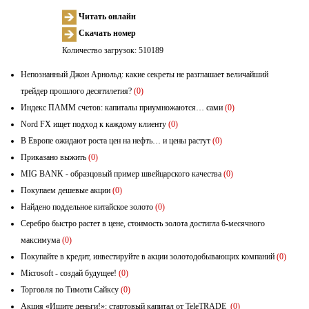
Читать онлайн
Скачать номер
Количество загрузок: 510189
Непознанный Джон Арнольд: какие секреты не разглашает величайший
трейдер прошлого десятилетия?
(0)
Индекс ПАММ счетов: капиталы приумножаются… сами
(0)
Nord FX ищет подход к каждому клиенту
(0)
В Европе ожидают роста цен на нефть… и цены растут
(0)
Приказано выжить
(0)
MIG BANK - образцовый пример швейцарского качества
(0)
Покупаем дешевые акции
(0)
Найдено поддельное китайское золото
(0)
Серебро быстро растет в цене, стоимость золота достигла 6-месячного
максимума
(0)
Покупайте в кредит, инвестируйте в акции золотодобывающих компаний
(0)
Microsoft - создай будущее!
(0)
Торговля по Тимоти Сайксу
(0)
Акция «Ищите деньги!»: стартовый капитал от TeleTRADE
(0)