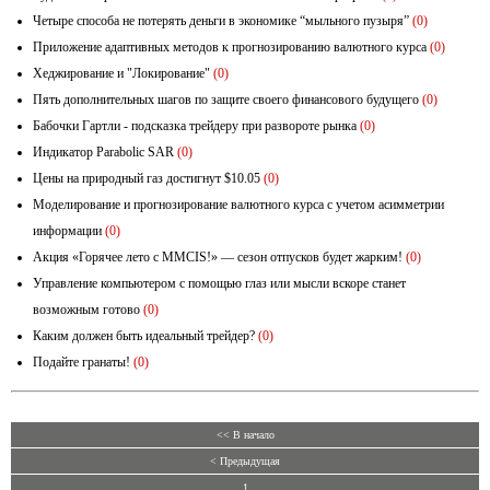
Четыре способа не потерять деньги в экономике “мыльного пузыря”
(0)
Приложение адаптивных методов к прогнозированию валютного курса
(0)
Хеджирование и "Локирование"
(0)
Пять дополнительных шагов по защите своего финансового будущего
(0)
Бабочки Гартли - подсказка трейдеру при развороте рынка
(0)
Индикатор Parabolic SAR
(0)
Цены на природный газ достигнут $10.05
(0)
Моделирование и прогнозирование валютного курса с учетом асимметрии
информации
(0)
Акция «Горячее лето с MMCIS!» — сезон отпусков будет жарким!
(0)
Управление компьютером с помощью глаз или мысли вскоре станет
возможным готово
(0)
Каким должен быть идеальный трейдер?
(0)
Подайте гранаты!
(0)
<< В начало
< Предыдущая
1