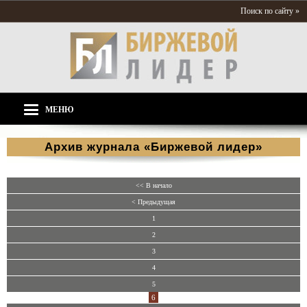
Поиск по сайту »
МЕНЮ
Архив журнала «Биржевой лидер»
<< В начало
< Предыдущая
1
2
3
4
5
6