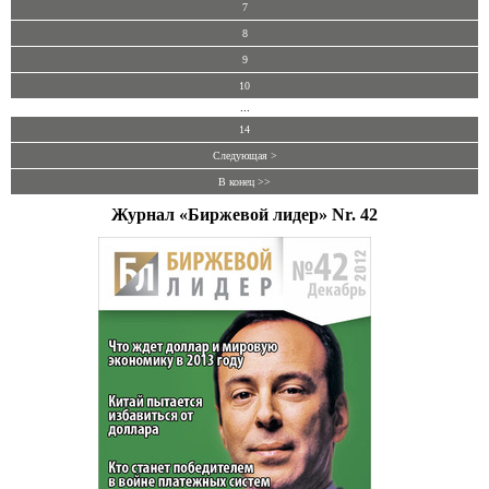
7
8
9
10
...
14
Следующая >
В конец >>
Журнал «Биржевой лидер» Nr. 42