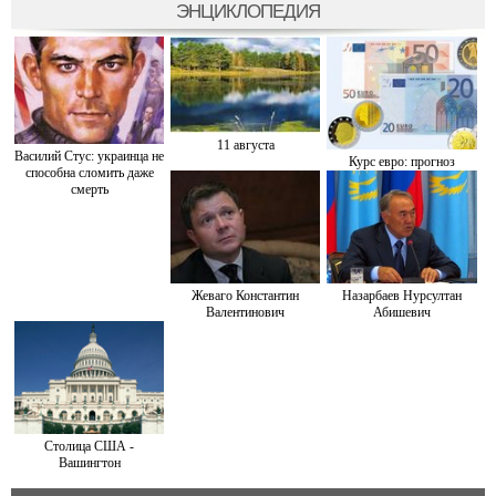
ЭНЦИКЛОПЕДИЯ
11 августа
Василий Стус: украинца не
Курс евро: прогноз
способна сломить даже
смерть
Жеваго Константин
Назарбаев Нурсултан
Валентинович
Абишевич
Столица США -
Вашингтон