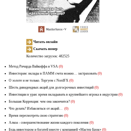
Читать онлайн
Скачать номер
Количество загрузок: 482525
Метод Ричарда Вайкоффа и VSA
(0)
Инвесторам: вклады в ПАММ счета можно… застраховать
(0)
О золоте и не только. Торгуем с NordFX
(0)
Шесть дивидендных акций для долгосрочных инвестиций
(0)
Инвестиции в уран: время вкладывать в крупнейшего игрока в индустрии
(0)
Большая Коррекция: чем она закончится?
(0)
Что делать? Избавляться от акций…
(0)
Время пересмотреть свою стратегию
(0)
Алкоа - совершенствование жизни каждого поколения
(0)
Будь инвестором и богатей вместе с компанией «Мастер Брок»
(0)