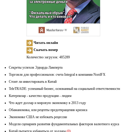
Читать онлайн
Скачать номер
Количество загрузок: 485289
Секреты успехов Эдварда Ламперта
Торговля для профессионалов: счета Integral в компании NordFX
Стоит ли инвестировать в Китай
TeleTRADE: успешный бизнес, основанный на социальной ответственности
Катерпилар - качество продукции - людям
Что ждет доллар и мировую экономику в 2013 году
Обаманомика, или рецепты предотвращения кризиса
Экономике США не избежать рецессии
Модели сценариев развития фундаментальных факторов валютного курса
Китай пытается избавиться от доллара
(0)