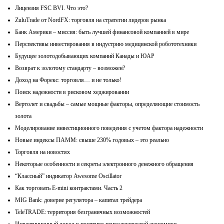
Лицензия FSC BVI. Что это?
ZuluTrade от NordFX: торговля на стратегии лидеров рынка
Банк Америки – миссия: быть лучшей финансовой компанией в мире
Перспективы инвестирования в индустрию медицинской робототехники
Будущее золотодобывающих компаний Канады и ЮАР
Возврат к золотому стандарту – возможен?
Доход на Форекс: торговля… и не только!
Поиск надежности в рисковом хеджировании
Вертолет и свадьбы – самые мощные факторы, определяющие стоимость
золота
Моделирование инвестиционного поведения с учетом фактора надежности
Новые индексы ПАММ: свыше 230% годовых – это реально
Торговля на новостях
Некоторые особенности и секреты электронного денежного обращения
“Классный” индикатор Awesome Oscillator
Как торговать E-mini контрактами. Часть 2
MIG Bank: доверие регулятора – капитал трейдера
TeleTRADE: территория безграничных возможностей