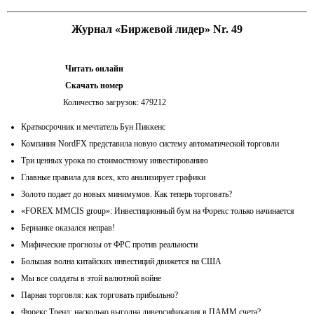
Журнал «Биржевой лидер» Nr. 49
Читать онлайн
Скачать номер
Количество загрузок: 479212
Краткосрочник и мечтатель Бун Пиккенс
Компания NordFX представила новую систему автоматической торговли
Три ценных урока по стоимостному инвестированию
Главные правила для всех, кто анализирует графики
Золото подает до новых минимумов. Как теперь торговать?
«FOREX MMCIS group»: Инвестиционный бум на Форекс только начинается
Бернанке оказался неправ!
Мифические прогнозы от ФРС против реальности
Большая волна китайских инвестиций движется на США
Мы все солдаты в этой валютной войне
Парная торговля: как торговать прибыльно?
Форекс Тренд: насколько выгодна диверсификация в ПАММ счета?