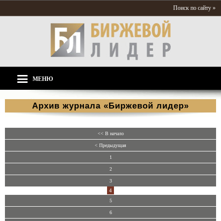
Поиск по сайту »
МЕНЮ
Архив журнала «Биржевой лидер»
<< В начало
< Предыдущая
1
2
3
4
5
6