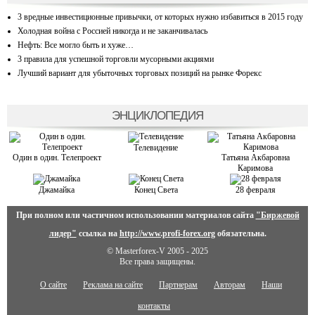
3 вредные инвестиционные привычки, от которых нужно избавиться в 2015 году
Холодная война с Россией никогда и не заканчивалась
Нефть: Все могло быть и хуже…
3 правила для успешной торговли мусорными акциями
Лучший вариант для убыточных торговых позиций на рынке Форекс
ЭНЦИКЛОПЕДИЯ
Телевидение
Один в один. Телепроект
Татьяна Акбаровна
Каримова
Джамайка
Конец Света
28 февраля
При полном или частичном использовании материалов сайта
"Биржевой
лидер"
ссылка на
http://www.profi-forex.org
обязательна.
© Masterforex-V 2005 - 2025
Все права защищены.
О сайте
Реклама на сайте
Партнерам
Авторам
Наши
контакты