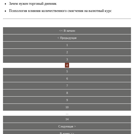
Зачем нужен торговый дневник
Психология влияния количественного смягчения на валютный курс
<< В начало
< Предыдущая
1
2
3
4
5
6
7
8
9
10
...
14
Следующая >
В конец >>