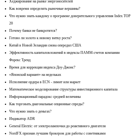
Хеджирование на рынке энергоносителей
Как вовремя определять рыночные вершины?
Что нужно знать каждому о программе доверительного управления Index TOP
20
Почему банки не банкротятся?
Готово ли золото к новому витку роста?
Китай в Новой Зеландии снова опередил США
Эффективность капиталовложений в индексы ПАММ-счетов компании
Форекс Тренд
Время для коррекции индекса Доу-Джонс?
«Японский вариант» на недельках
Исполнение ордера в ECN - лимит или маркет
Математическое моделирование структуры инвестиционного капитала
Информационный парадокс средней величины
Как торговать диагональные опционные спреды?
Что нужно знать о деньгах?
Индикатор ADR
General Electric: от электролампочки до реактивного двигателя
NordFX признан лучшим брокером для работы с советниками