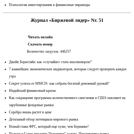
Психология инвестирования в финансовые пирамиды
Журнал «Биржевой лидер» Nr. 51
Читать онлайн
Скачать номер
Количество загрузок: 446257
Джейк Бернстайн: как «случайно» стать миллионером?
7 важнейших экономических индикаторов, которые следует проверять каждое
утро
Секрет успеха от MMCIS: как собрать богатый денежный урожай?
Индийский финансовый кризис
Как сокращение программы количественного смягчения в США повлияет на
зарубежные фондовые рынки
Серебро вновь растет в цене
Детальный обзор потенциала мирового рынка
Новый глава ФРС, который еще хуже, чем Бернанке!
Полсон и Сорос продают “бумажное” золото. Перспективы рынка