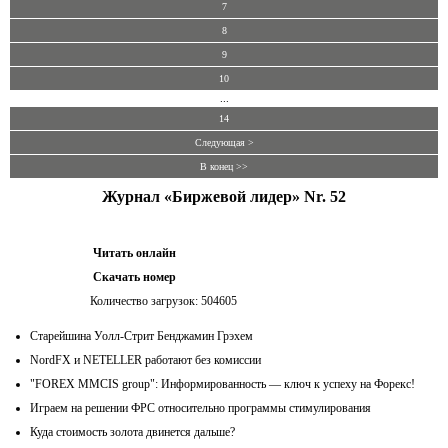
7
8
9
10
...
14
Следующая >
В конец >>
Журнал «Биржевой лидер» Nr. 52
Читать онлайн
Скачать номер
Количество загрузок: 504605
Старейшина Уолл-Стрит Бенджамин Грэхем
NordFX и NETELLER работают без комиссии
"FOREX MMCIS group": Информированность — ключ к успеху на Форекс!
Играем на решении ФРС относительно программы стимулирования
Куда стоимость золота двинется дальше?