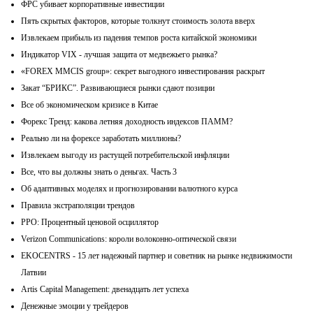
ФРС убивает корпоративные инвестиции
Пять скрытых факторов, которые толкнут стоимость золота вверх
Извлекаем прибыль из падения темпов роста китайской экономики
Индикатор VIX - лучшая защита от медвежьего рынка?
«FOREX MMCIS group»: секрет выгодного инвестирования раскрыт
Закат “БРИКС”. Развивающиеся рынки сдают позиции
Все об экономическом кризисе в Китае
Форекс Тренд: какова летняя доходность индексов ПАММ?
Реально ли на форексе заработать миллионы?
Извлекаем выгоду из растущей потребительской инфляции
Все, что вы должны знать о деньгах. Часть 3
Об адаптивных моделях и прогнозировании валютного курса
Правила экстраполяции трендов
PPO: Процентный ценовой осциллятор
Verizon Communications: короли волоконно-оптической связи
EKOCENTRS - 15 лет надежный партнер и советник на рынке недвижимости
Латвии
Artis Capital Management: двенадцать лет успеха
Денежные эмоции у трейдеров