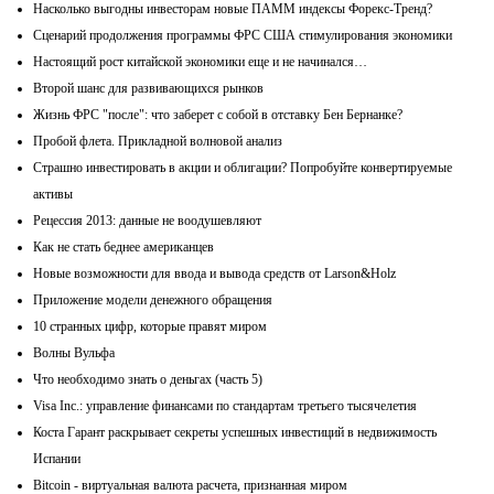
Насколько выгодны инвесторам новые ПАММ индексы Форекс-Тренд?
Сценарий продолжения программы ФРС США стимулирования экономики
Настоящий рост китайской экономики еще и не начинался…
Второй шанс для развивающихся рынков
Жизнь ФРС "после": что заберет с собой в отставку Бен Бернанке?
Пробой флета. Прикладной волновой анализ
Страшно инвестировать в акции и облигации? Попробуйте конвертируемые
активы
Рецессия 2013: данные не воодушевляют
Как не стать беднее американцев
Новые возможности для ввода и вывода средств от Larson&Holz
Приложение модели денежного обращения
10 странных цифр, которые правят миром
Волны Вульфа
Что необходимо знать о деньгах (часть 5)
Visa Inc.: управление финансами по стандартам третьего тысячелетия
Коста Гарант раскрывает секреты успешных инвестиций в недвижимость
Испании
Bitcoin - виртуальная валюта расчета, признанная миром