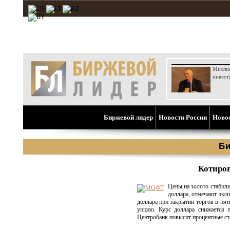
Милли
инвест
Биржевой лидер
Новости России
Ново
Би
Котиров
Цены на золото стабил
доллара, отмечают эксп
доллара при закрытии торгов в пят
унцию. Курс доллара снижается 
Центробанк повысит процентные ст