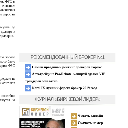
вок ФРС в
 не спешит
 повышения
т спрос на
оцента до
 доллара к
 долларов.
РЕКОМЕНДОВАННЫЙ БРОКЕР №1
лю золото
олото было
тарии ФРС
Самый правдивый рейтинг брокеров форекс
Автотрейдинг Pro-Rebate: копируй сделки VIP
ддержке на
трейдеров бесплатно
аналитиков
Nord FX лучший форекс брокер 2019 года
и способны
ЖУРНАЛ «БИРЖЕВОЙ ЛИДЕР»
ажутся на
Читать онлайн
Скачать номер