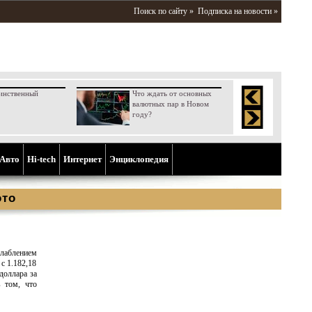
Поиск по сайту »
Подписка на новости »
инственный
Что ждать от основных
валютных пар в Новом
году?
Aвто
Hi-tech
Интернет
Энциклопедия
ото
слаблением
с 1.182,18
доллара за
 том, что