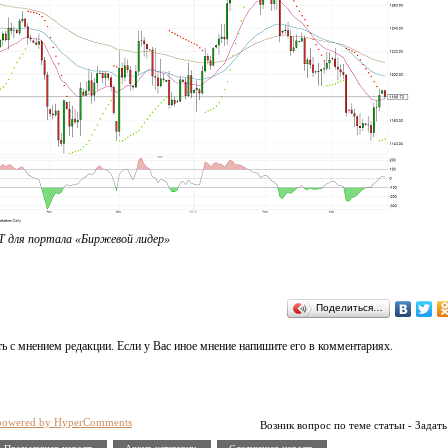
 для портала «Биржевой лидер»
Поделиться…
ь с мнением редакции. Если у Вас иное мнение напишите его в комментариях.
powered by HyperComments
Возник вопрос по теме статьи - Задать