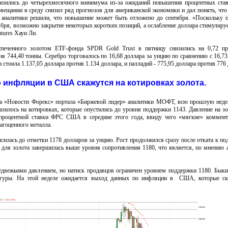
низились до четырехмесячного минимума из-за ожиданий повышения процентных ста
овещании в среду снизил ряд прогнозов для американской экономики и дал понять, что
 аналитики решили, что повышение может быть отложено до сентября. «Поскольку
тября, возможно закрытие некоторых коротких позиций, а ослабление доллара стимулируе
utures Хауи Ли.
печенного золотом ETF-фонда SPDR Gold Trust в пятницу снизились на 0,72 пр
я 744,40 тонны. Серебро торговалось по 16,68 доллара за унцию по сравнению с 16,73
 стоила 1.137,05 доллара против 1.134 доллара, и палладий - 775,95 доллара против 776
 инфляции в США скажутся на котировках золота.
ла «Новости Форекс» портала «Биржевой лидер» аналитики МОФТ, всю прошлую неде
азилось на котировках, которые опустились до уровня поддержки 1143. Давление на з
роцентной ставки ФРС США в середине этого года, ввиду чего «мягкие» коммен
агоценного металла.
силась до отметки 1178 долларов за унцию. Рост продолжился сразу после отката к по
я для золота завершилась выше уровня сопротивления 1180, что является, по мнению 
медвежьими давлением, но натиск продавцов ограничен уровнем поддержки 1180. Бык
игуры. На этой неделе ожидается выход данных по инфляции в США, которые ск