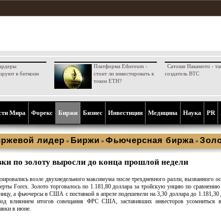
ардеры
Платформа Ethereum -
Сатоши Накамото - та
ируют в биткоин
стоит ли инвестировать в
создатель BTC
токен ETH?
сти Мира
Форекс
Биржи
Бизнес
Инвестиции
Медицина
Наука
PR
ржевой лидер
Биржи
Фьючерсная биржа
Зол
»
»
»
ки по золоту выросли до конца прошлой недели
изировались возле двухнедельного максимума после трехдневного ралли, вызванного о
ерты Forex. Золото торговалось по 1.181,80 доллара за тройскую унцию по сравнению 
ницу, а фьючерсы в США с поставкой в апреле подешевели на 3,30 доллара до 1.181,30 
под влиянием итогов совещания ФРС США, заставивших инвесторов усомниться в
авки в июне.