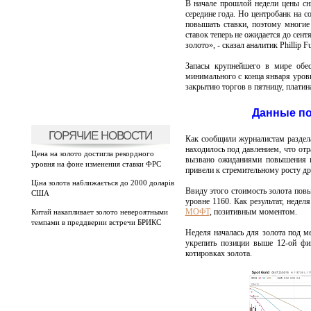
В начале прошлой недели цены с
середине года. Но центробанк на с
повышать ставки, поэтому многие
ставок теперь не ожидается до сен
золото», - сказал аналитик Phillip F
Запасы крупнейшего в мире обес
минимального с конца января уровн
закрытию торгов в пятницу, платина
Данные по
ГОРЯЧИЕ НОВОСТИ
Как сообщили журналистам разде
находилось под давлением, что отр
Цена на золото достигла рекордного
вызвано ожиданиями повышения п
уровня на фоне изменения ставки ФРС
привели к стремительному росту др
Ціна золота наближається до 2000 доларів
Ввиду этого стоимость золота повы
США
уровне 1160. Как результат, недел
МОФТ
, позитивным моментом.
Китай накапливает золото невероятными
темпами в преддверии встречи БРИКС
Неделя началась для золота под 
укрепить позиции выше 12-ой ф
котировках золота.